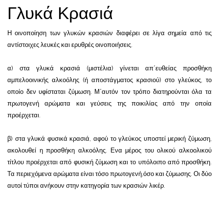
Γλυκά Κρασιά
Η οινοποίηση των γλυκών κρασιών διαφέρει σε λίγα σημεία από τις
αντίστοιχες λευκές και ερυθρές οινοποιήσεις.
α) στα γλυκά κρασιά (μιστέλια) γίνεται απ΄ευθείας προσθήκη
αμπελοοινικής αλκοόλης (ή αποστάγματος κρασιού) στο γλεύκος, το
οποίο δεν υφίσταται ζύμωση. Μ΄αυτόν τον τρόπο διατηρούνται όλα τα
πρωτογενή αρώματα και γεύσεις της ποικιλίας από την οποία
προέρχεται.
β) στα γλυκά φυσικά κρασιά, αφού το γλεύκος υποστεί μερική ζύμωση,
ακολουθεί η προσθήκη αλκοόλης. Ενα μέρος του ολικού αλκοολικού
τίτλου προέρχεται από φυσική ζύμωση και το υπόλοιπο από προσθήκη.
Τα περιεχόμενα αρώματα είναι τόσο πρωτογενή,όσο και ζύμωσης. Οι δύο
αυτοί τύποι ανήκουν στην κατηγορία των κρασιών λικέρ.