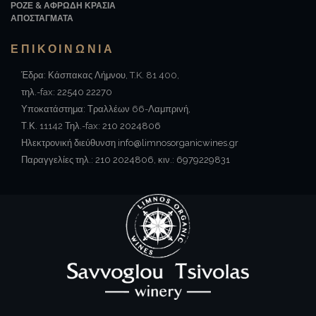
ΡΟΖΕ & ΑΦΡΩΔΗ ΚΡΑΣΙΑ
ΑΠΟΣΤΑΓΜΑΤΑ
ΕΠΙΚΟΙΝΩΝΙΑ
Έδρα: Κάσπακας Λήμνου, T.K. 81 400,
τηλ.-fax:
22540 22270
Υποκατάστημα: Τραλλέων 66-Λαμπρινή,
Τ.Κ. 11142 Τηλ.-fax:
210 2024806
Ηλεκτρονική διεύθυνση
info@limnosorganicwines.gr
Παραγγελίες τηλ.:
210 2024806
, κιν.:
6979229831