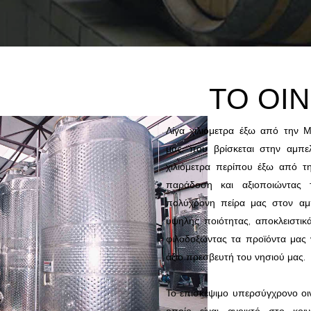
ΤΟ ΟΙ
Λίγα χιλιόμετρα έξω από την Μ
μας, που βρίσκεται στην αμπε
χιλιόμετρα περίπου έξω από τ
παράδοση και αξιοποιώντας τ
πολύχρονη πείρα μας στον αμπ
υψηλής ποιότητας, αποκλειστικ
φιλοδοξώντας τα προϊόντα μας 
άξιο πρεσβευτή του νησιού μας.
Το επισκέψιμο υπερσύγχρονο οιν